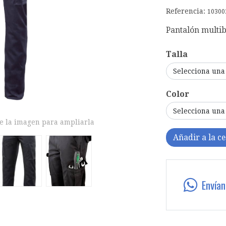
Referencia:
10300
Pantalón multib
Talla
Selecciona una
Color
Selecciona una
e la imagen para ampliarla
Añadir a la ce
Envía