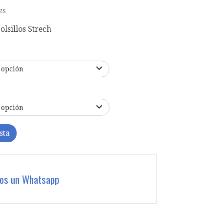
2S
olsillos Strech
 opción
 opción
sta
nos un Whatsapp