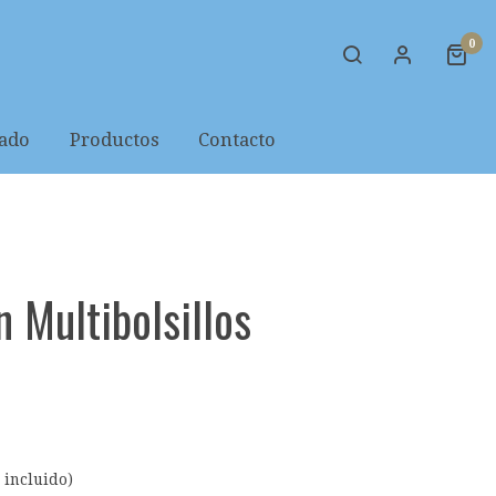
0
zado
Productos
Contacto
n Multibolsillos
 incluido)