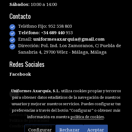
Sábados:
10:00 a 14:00
Contacto
Teléfono Fijo: 952 558 803
Teléfono: +34 689 440
953
Email:
uniformesaxarquia@gmail.com
Dirección: Pol. Ind. Los Zamoranos, C/ Puebla de
Sanabria 4, 29700 Vélez - Málaga, Málaga
Redes Sociales
Facebook
Uniformes Axarquía, S.L.
utiliza cookies propias y terceros
para obtener datos estadísticos de la navegación de nuestros
Aviso legal
usuarios y mejorar nuestros servicios. Puedes configurar tus
Política de cookies
preferencias a través del botón “Configurar” o obtener más
Gestión de cookies
información en nuestra
política de cookies
.
Política de privacidad
Condiciones de compra
Configurar
Rechazar
Aceptar